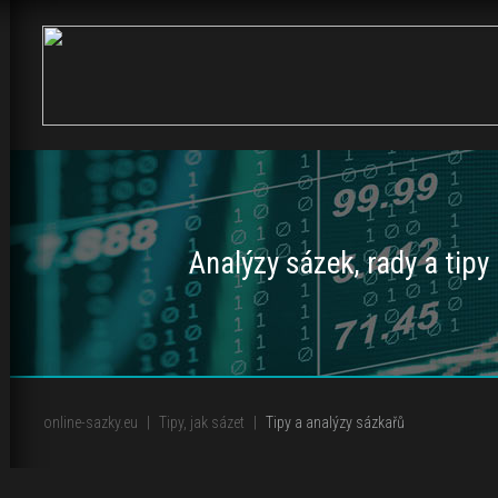
Analýzy sázek, rady a tip
online-sazky.eu
Tipy, jak sázet
Tipy a analýzy sázkařů