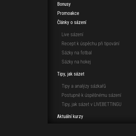
Bonusy
Promoakce
Články o sázení
Live sázení
Recept k úspěchu při tipování
Sázky na fotbal
Sázky na hokej
Tipy, jak sázet
Tipy a analýzy sázkařů
Postupně k úspěšnému sázení
Tipy, jak sázet v LIVEBETTINGU
Aktuální kurzy